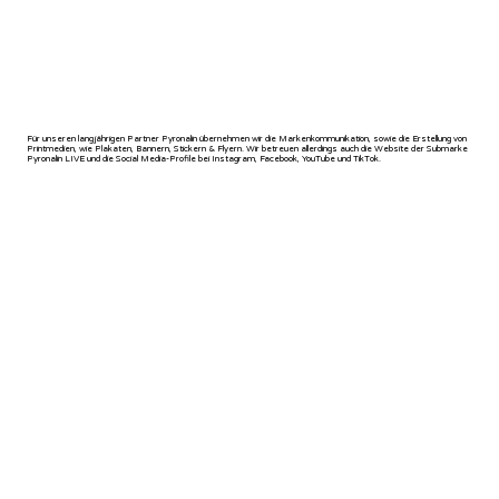
Für unseren langjährigen Partner Pyronalin übernehmen wir die Markenkommunikation, sowie die Erstellung von
Printmedien, wie Plakaten, Bannern, Stickern & Flyern. Wir betreuen allerdings auch die Website der Submarke
Pyronalin LIVE und die Social Media-Profile bei Instagram, Facebook, YouTube und TikTok.