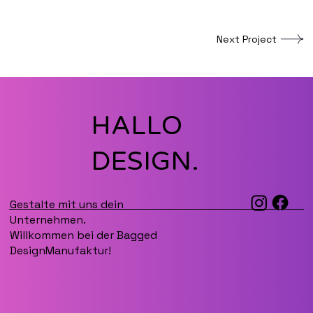
Next Project
HALLO
DESIGN.
Gestalte mit uns dein
Unternehmen.
Willkommen bei der Bagged
DesignManufaktur!